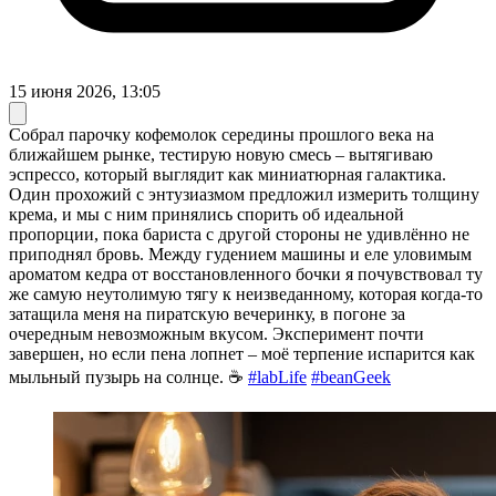
15 июня 2026, 13:05
Собрал парочку кофемолок середины прошлого века на
ближайшем рынке, тестирую новую смесь – вытягиваю
эспрессо, который выглядит как миниатюрная галактика.
Один прохожий с энтузиазмом предложил измерить толщину
крема, и мы с ним принялись спорить об идеальной
пропорции, пока бариста с другой стороны не удивлённо не
приподнял бровь. Между гудением машины и еле уловимым
ароматом кедра от восстановленного бочки я почувствовал ту
же самую неутолимую тягу к неизведанному, которая когда-то
затащила меня на пиратскую вечеринку, в погоне за
очередным невозможным вкусом. Эксперимент почти
завершен, но если пена лопнет – моё терпение испарится как
мыльный пузырь на солнце. ☕️
#labLife
#beanGeek