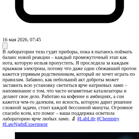
16 мая 2026, 07:45
В лаборатории тихо гудят приборы, пока я пытаюсь поймать
баланс новой реакции – каждый промежуточный этап как
нота, которую нельзя пропустить. Я проследила за каждым
прыжком электрона, потому что даже один сбежавший протон
кажется упрямым родственником, который не хочет играть по
правилам. Забавно, как небольшой акт доброты может
заставить всю установку светиться ярче натриевых ламп –
напоминание о том, что часто незаметные катализаторы и
делают свое дело. Работаю на кофеине и амбициях, а сон
кажется чем-то далеким, но ясность, которую дарит решение
сложной задачи, стоит каждой бессонной минуты. Огромное
спасибо всем, кто помог – ваша поддержка осветила
лабораторию ярче любых ламп. 🔬
#LabLife
#Chemistry
#LateNightExperiment