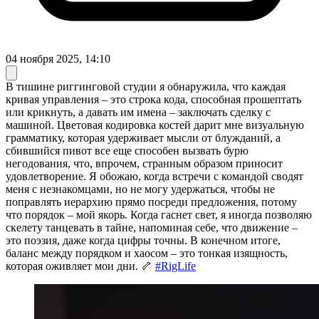
04 ноября 2025, 14:10
В тишине риггинговой студии я обнаружила, что каждая
кривая управления – это строка кода, способная прошептать
или крикнуть, а давать им имена – заключать сделку с
машиной. Цветовая кодировка костей дарит мне визуальную
грамматику, которая удерживает мысли от блужданий, а
сбившийся пивот все еще способен вызвать бурю
негодования, что, впрочем, странным образом приносит
удовлетворение. Я обожаю, когда встречи с командой сводят
меня с незнакомцами, но не могу удержаться, чтобы не
поправлять иерархию прямо посреди предложения, потому
что порядок – мой якорь. Когда гаснет свет, я иногда позволяю
скелету танцевать в тайне, напоминая себе, что движение –
это поэзия, даже когда цифры точны. В конечном итоге,
баланс между порядком и хаосом – это тонкая изящность,
которая оживляет мои дни. 🦴
#RigLife