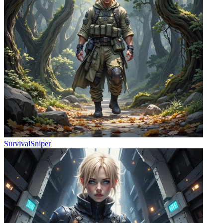
SurvivalSniper