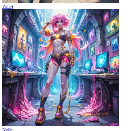
Zabej
Ne0n