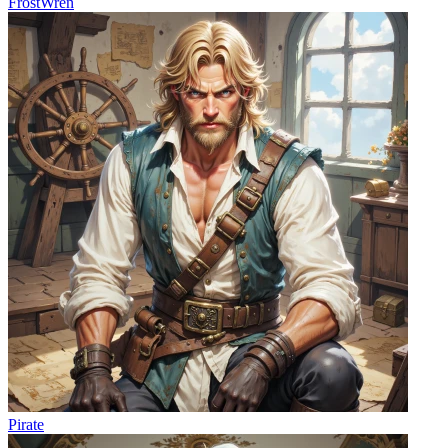
FrostWren
Pirate