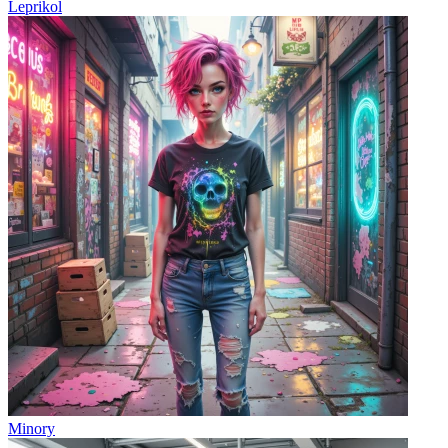
Leprikol
Minory