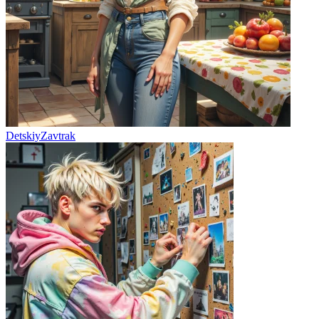
DetskiyZavtrak