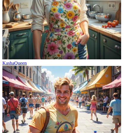
KashaQueen