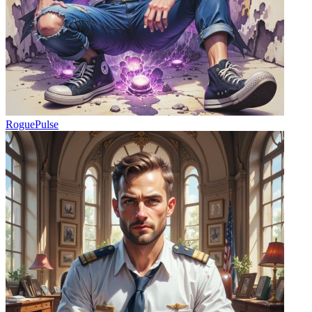
RoguePulse