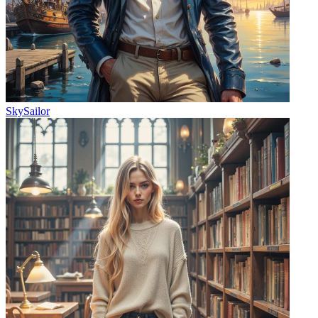
SkySailor