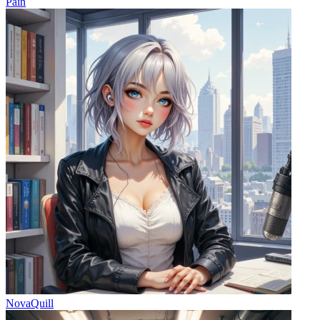
Pain
NovaQuill