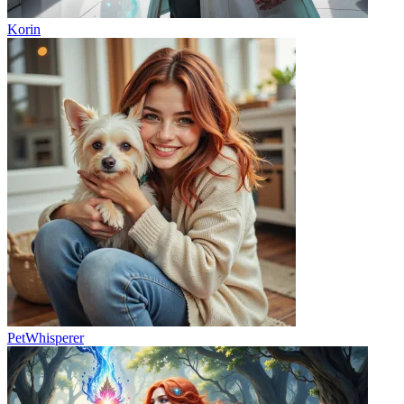
Korin
PetWhisperer