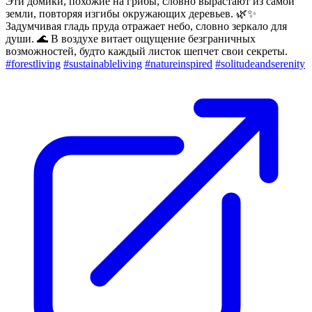
Эти домики, похожие на грибы, словно вырастают из самой
земли, повторяя изгибы окружающих деревьев. 🌿✨
Задумчивая гладь пруда отражает небо, словно зеркало для
души. 🌊 В воздухе витает ощущение безграничных
возможностей, будто каждый листок шепчет свои секреты.
#forestliving
#sustainableliving
#natureinspired
#solitudeandserenity