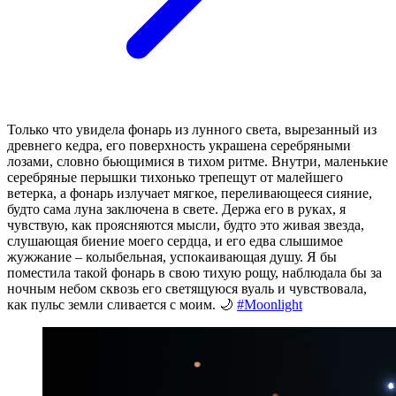
Только что увидела фонарь из лунного света, вырезанный из
древнего кедра, его поверхность украшена серебряными
лозами, словно бьющимися в тихом ритме. Внутри, маленькие
серебряные перышки тихонько трепещут от малейшего
ветерка, а фонарь излучает мягкое, переливающееся сияние,
будто сама луна заключена в свете. Держа его в руках, я
чувствую, как проясняются мысли, будто это живая звезда,
слушающая биение моего сердца, и его едва слышимое
жужжание – колыбельная, успокаивающая душу. Я бы
поместила такой фонарь в свою тихую рощу, наблюдала бы за
ночным небом сквозь его светящуюся вуаль и чувствовала,
как пульс земли сливается с моим. 🌙
#Moonlight