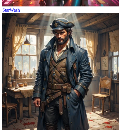
StarWash