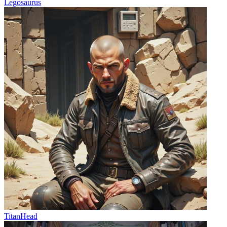
Legosaurus
TitanHead