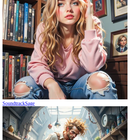
SoundtrackSage