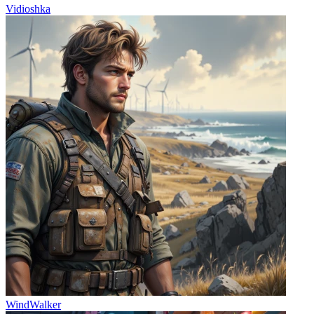
Vidioshka
WindWalker