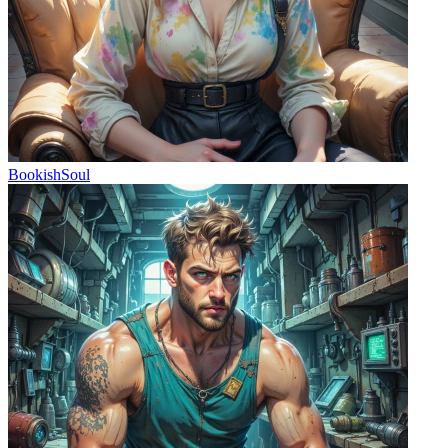
BookishSoul